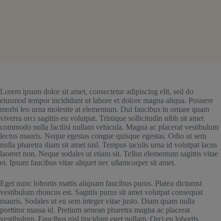
Lorem ipsum dolor sit amet, consectetur adipiscing elit, sed do
eiusmod tempor incididunt ut labore et dolore magna aliqua. Posuere
morbi leo urna molestie at elementum. Dui faucibus in ornare quam
viverra orci sagittis eu volutpat. Tristique sollicitudin nibh sit amet
commodo nulla facilisi nullam vehicula. Magna ac placerat vestibulum
lectus mauris. Neque egestas congue quisque egestas. Odio ut sem
nulla pharetra diam sit amet nisl. Tempus iaculis urna id volutpat lacus
laoreet non. Neque sodales ut etiam sit. Tellus elementum sagittis vitae
et. Ipsum faucibus vitae aliquet nec ullamcorper sit amet.
Eget nunc lobortis mattis aliquam faucibus purus. Platea dictumst
vestibulum rhoncus est. Sagittis purus sit amet volutpat consequat
mauris. Sodales ut eu sem integer vitae justo. Diam quam nulla
porttitor massa id. Pretium aenean pharetra magna ac placerat
vestibulum. Faucibus nisl tincidunt eget nullam. Orci eu lobortis